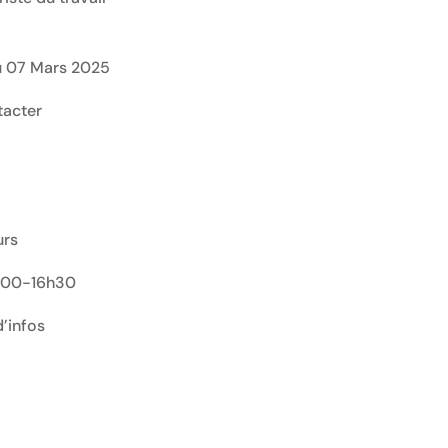
au 07 Mars 2025
tacter
urs
3h00-16h30
’infos