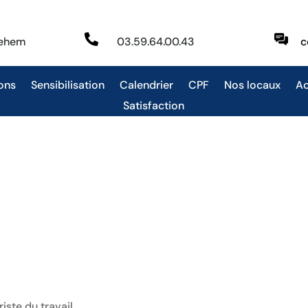

behem
03.59.64.00.43
c
ons
Sensibilisation
Calendrier
CPF
Nos locaux
Ac
Satisfaction
ste du travail