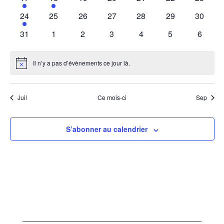
évènement
évènement
évènements
évènements
évènements
évènements
évènem
1
0
0
0
0
0
0
24
25
26
27
28
29
30
évènement
évènements
évènements
évènements
évènements
évènements
évènem
0
0
0
0
0
0
0
31
1
2
3
4
5
6
évènements
évènements
évènements
évènements
évènements
évènements
évènem
Il n’y a pas d’évènements ce jour là.
Notice
Juil
Ce mois-ci
Sep
S’abonner au calendrier