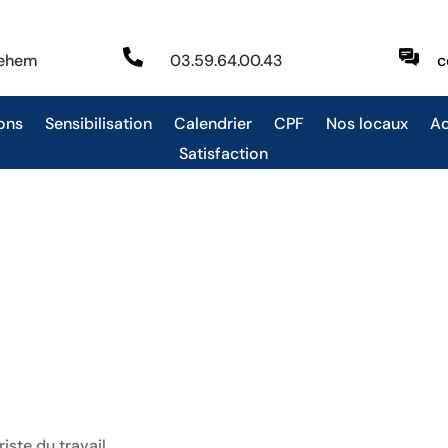

behem
03.59.64.00.43
c
ons
Sensibilisation
Calendrier
CPF
Nos locaux
Ac
Satisfaction
ste du travail