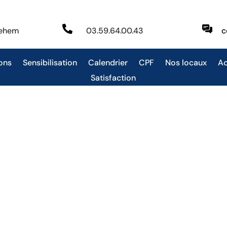

behem
03.59.64.00.43
c
ons
Sensibilisation
Calendrier
CPF
Nos locaux
Ac
Satisfaction