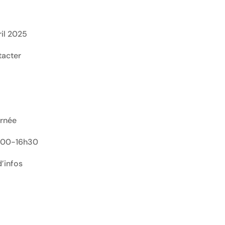
ril 2025
tacter
urnée
3h00-16h30
’infos