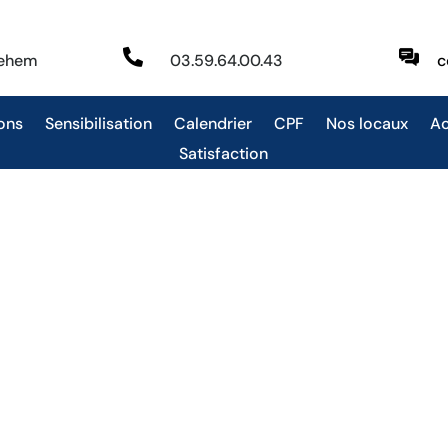

behem
03.59.64.00.43
c
ons
Sensibilisation
Calendrier
CPF
Nos locaux
Ac
Satisfaction