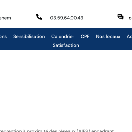

behem
03.59.64.00.43
c
ons
Sensibilisation
Calendrier
CPF
Nos locaux
Ac
Satisfaction
tervention à proximité des réseaux (AIPR) encadrant