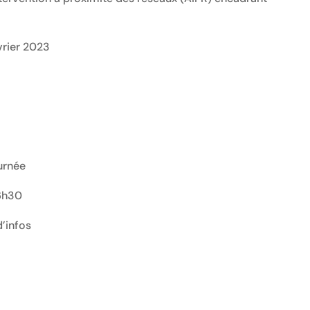
vrier 2023
ournée
16h30
’infos