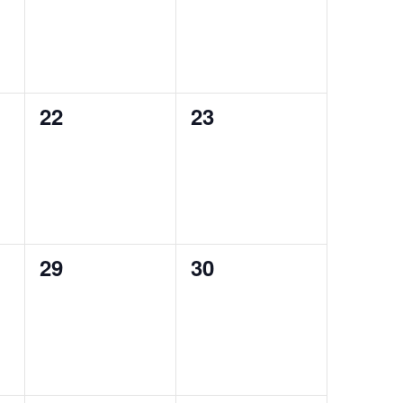
0
0
22
23
,
évènement,
évènement,
0
0
29
30
,
évènement,
évènement,