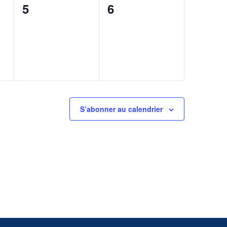
0
0
5
6
,
évènement,
évènement,
S’abonner au calendrier