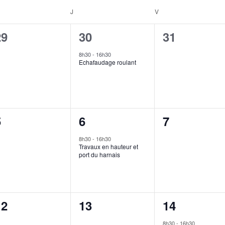
RCREDI
J
JEUDI
V
VENDREDI
0
1
0
29
30
31
évènement,
évènement,
évènement
8h30
-
16h30
Echafaudage roulant
0
1
0
5
6
7
évènement,
évènement,
évènement
8h30
-
16h30
Travaux en hauteur et
port du harnais
0
0
1
12
13
14
évènement,
évènement,
évènement
8h30
-
16h30