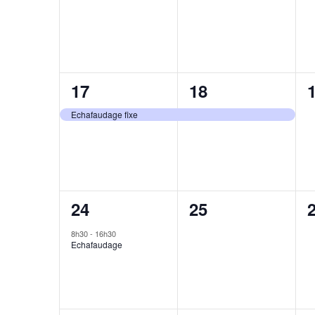
1
1
17
18
évènement,
évènement,
Echafaudage fixe
1
0
24
25
évènement,
évènement,
8h30
-
16h30
Echafaudage