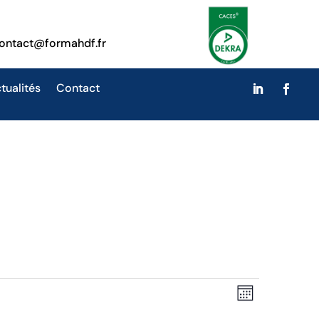
ontact@formahdf.fr
tualités
Contact
Navigati
Navigati
Mois
de
par