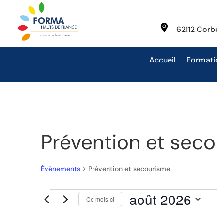
62112 Cor
Accueil
Formati
Prévention et sec
Évènements
Prévention et secourisme
Évènements
août 2026
Ce mois-ci
Sélectionnez