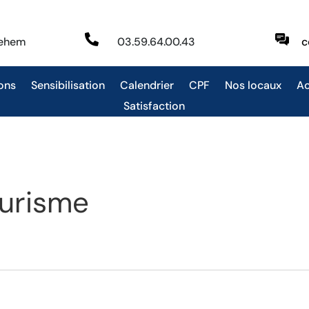

behem
03.59.64.00.43
c
ons
Sensibilisation
Calendrier
CPF
Nos locaux
Ac
Satisfaction
ourisme