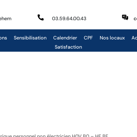

behem
03.59.64.00.43
c
ons
Sensibilisation
Calendrier
CPF
Nos locaux
Ac
Satisfaction
trique personnel non électricien H0V B0 – HF BF