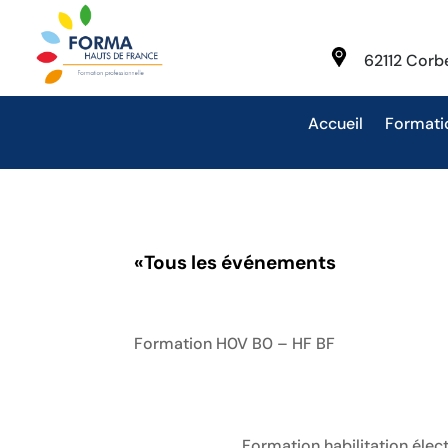
62112 Cor
Accueil
Formati
«
Tous les événements
Formation H0V B0 – HF BF
Formation habilitation élec