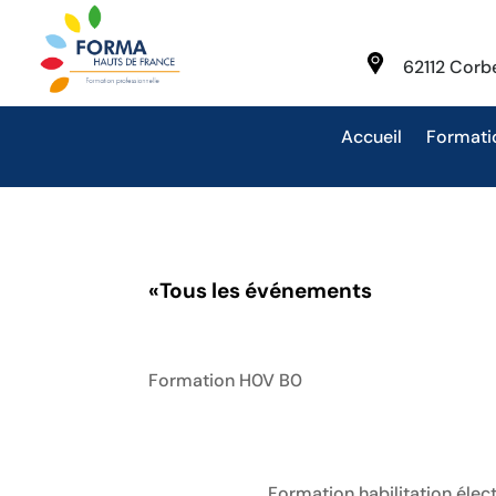
62112 Cor
Accueil
Formati
«
Tous les événements
Formation H0V B0
Formation habilitation élec