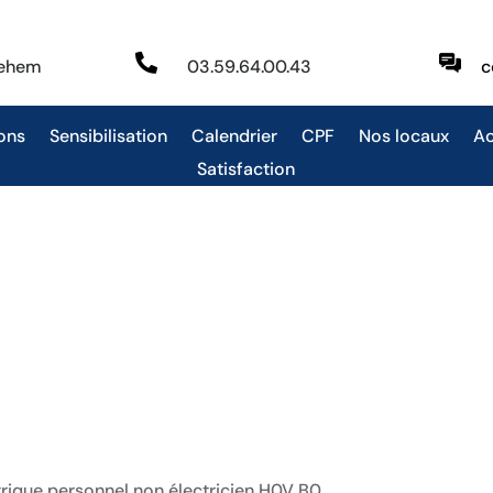

behem
03.59.64.00.43
c
ons
Sensibilisation
Calendrier
CPF
Nos locaux
Ac
Satisfaction
trique personnel non électricien H0V B0