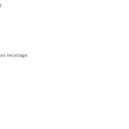
3
ours recyclage