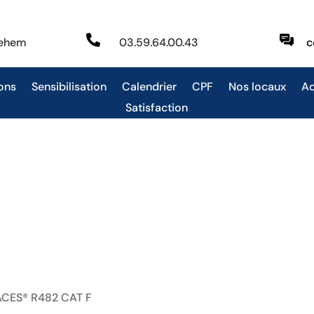

behem
03.59.64.00.43
c
ons
Sensibilisation
Calendrier
CPF
Nos locaux
Ac
Satisfaction
 CACES® R482 CAT F