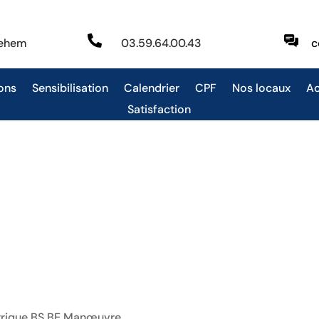

behem
03.59.64.00.43
c
ons
Sensibilisation
Calendrier
CPF
Nos locaux
Ac
Satisfaction
ctrique BS BE Manœuvre