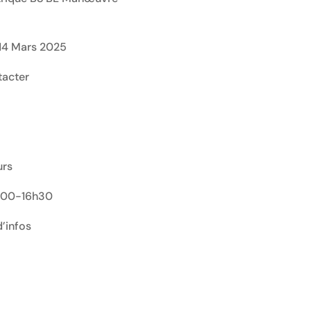
t 14 Mars 2025
tacter
urs
3h00-16h30
’infos