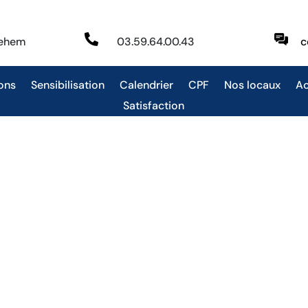

behem
03.59.64.00.43
c
ons
Sensibilisation
Calendrier
CPF
Nos locaux
Ac
Satisfaction